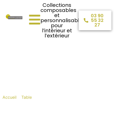
Collections
composables
et
03 90
personnalisables
55 32
27
pour
l’intérieur et
l’extérieur
Table basse : le
meuble
incontournable pour
sublimer votre salon
Accueil
»
Table
»
Table basse : le meuble incontournable
pour sublimer votre salon