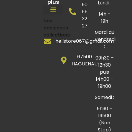
plus
Lundi :
90
55
14h –
32
Chaises / Tabourets
Lits / Sommiers
Nos
Mobilier industriel
Mobilier de jardin
Coin des bonnes affaires
19h
27
anciennes
Mardi au
collections
Vendredi
hellstore067@gmail.com
:
67500
09h30 –
HAGUENAU
12h30
puis
14h00 –
19h00
Samedi :
9h30 –
19h00
(Non
Stop)