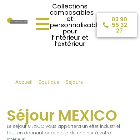
Collections
composables
et
03 90
personnalisables
55 32
27
pour
l’intérieur et
l’extérieur
Séjour MEXICO
Accueil
»
Boutique
»
Séjours
»
Séjour MEXICO
Séjour MEXICO
Le séjour MEXICO vous apportera un effet industriel
tout en donnant beaucoup de chaleur à votre
intérieur.