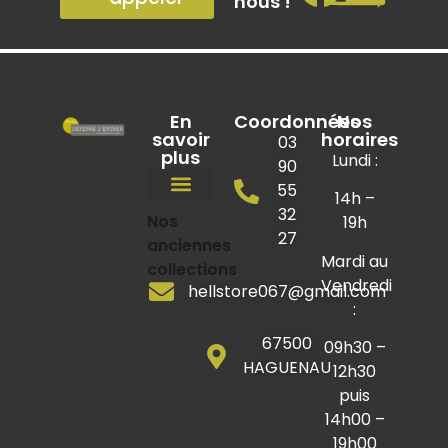
nous !
En
Coordonnées
Nos
savoir
horaires
03
plus
Lundi :
90
55
14h –
32
Chaises / Tabourets
Lits / Sommiers
Nos
Mobilier industriel
Mobilier de jardin
Coin des bonnes affaires
19h
27
anciennes
Mardi au
collections
Vendredi
hellstore067@gmail.com
:
67500
09h30 –
HAGUENAU
12h30
puis
14h00 –
19h00