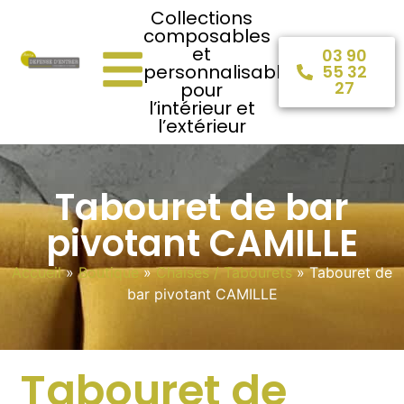
Collections
composables
et
03 90
personnalisables
55 32
27
pour
l’intérieur et
l’extérieur
Tabouret de bar
pivotant CAMILLE
Accueil
»
Boutique
»
Chaises / Tabourets
»
Tabouret de
bar pivotant CAMILLE
Tabouret de