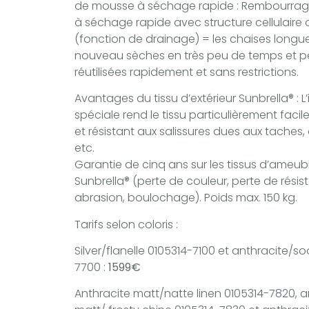
de mousse à séchage rapide : Rembourra
à séchage rapide avec structure cellulaire 
(fonction de drainage) = les chaises longu
nouveau sèches en très peu de temps et p
réutilisées rapidement et sans restrictions.
Avantages du tissu d’extérieur Sunbrella® : 
spéciale rend le tissu particulièrement facile
et résistant aux salissures dues aux taches, 
etc.
Garantie de cinq ans sur les tissus d’ameu
Sunbrella® (perte de couleur, perte de résis
abrasion, boulochage). Poids max. 150 kg.
Tarifs selon coloris :
Silver/flanelle 0105314-7100 et anthracite/so
7700 :
1599€
Anthracite matt/natte linen 0105314-7820, a