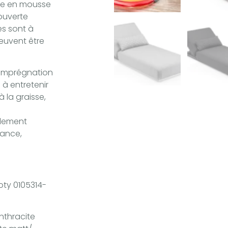
ge en mousse
ouverte
es sont à
euvent être
L’imprégnation
 à entretenir
à la graisse,
blement
tance,
oty 0105314-
nthracite