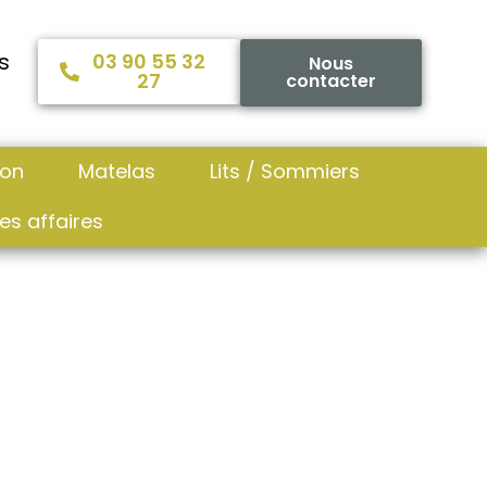
s
03 90 55 32
Nous
27
contacter
ion
Matelas
Lits / Sommiers
es affaires
go
 Kettler Ego