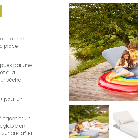
l
e ou dans la
sa place
ompues par une
et à la
eur sèche
es pour un
légant et un
réglable en
 Sunbrella® et