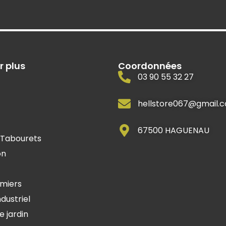
r plus
Coordonnées
03 90 55 32 27
hellstore067@gmail.
67500 HAGUENAU
 Tabourets
on
mmiers
ndustriel
e jardin