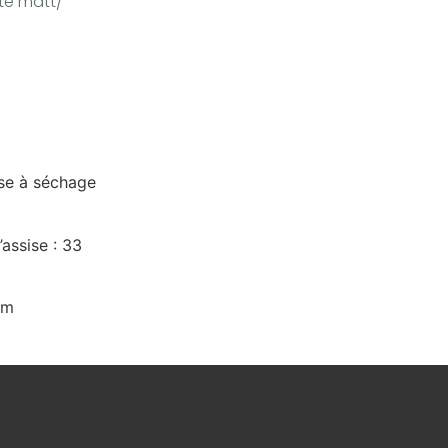
te matt/
se à séchage
assise : 33
cm