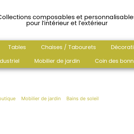
Collections composables et personnalisable
pour l’intérieur et l’extérieur
Tables
Chaises / Tabourets
Décorat
dustriel
Mobilier de jardin
Coin des bonn
ain de soleil Kettler E
outique
»
Mobilier de jardin
»
Bains de soleil
»
Bain de soleil