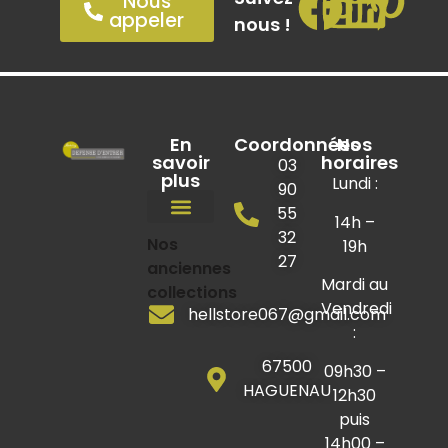
Nous
appeler
nous !
En
Coordonnées
Nos
savoir
horaires
03
plus
Lundi :
90
55
14h –
32
Chaises / Tabourets
Lits / Sommiers
Nos
Mobilier industriel
Mobilier de jardin
Coin des bonnes affaires
19h
27
anciennes
Mardi au
collections
Vendredi
hellstore067@gmail.com
:
67500
09h30 –
HAGUENAU
12h30
puis
14h00 –