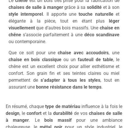
Le
chêne
est un bois très prisé pour la fabrication de
chaises de salle à manger
grâce à sa
solidité
et à son
style intemporel
. Il apporte une
touche naturelle
et
élégante à la pièce, tout en étant plus
léger
visuellement
que d’autres bois massifs. Une
chaise en
chêne
s’associe parfaitement à une
déco scandinave
ou contemporaine.
Que ce soit pour une
chaise avec accoudoirs
, une
chaise en bois classique
ou un
fauteuil de table
, le
chêne est un excellent choix pour allier esthétisme et
confort. Son grain fin et ses teintes claires ou miel
permettent de
s’adapter à tous les styles
, tout en
assurant une
bonne résistance dans le temps
.
En résumé, chaque
type de matériau
influence à la fois le
design
, le
confort
et la
durabilité
de vos
chaises de salle
à manger
. Le
bois massif
pour une ambiance
chaleureuse, le
métal noir
pour un style industriel, le