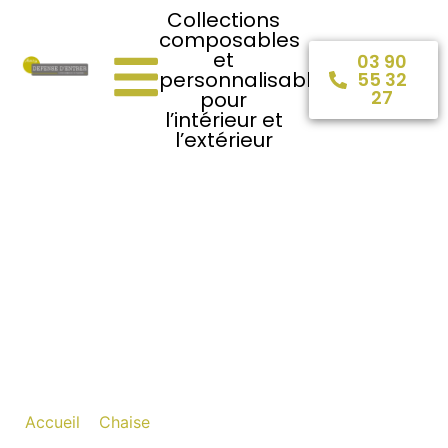
Collections
composables
et
03 90
personnalisables
55 32
27
pour
l’intérieur et
l’extérieur
Chaise de salle à
manger design :
comment bien choisir
votre chaise de table
?
Accueil
»
Chaise
»
Chaise de salle à manger design :
comment bien choisir votre chaise de table ?