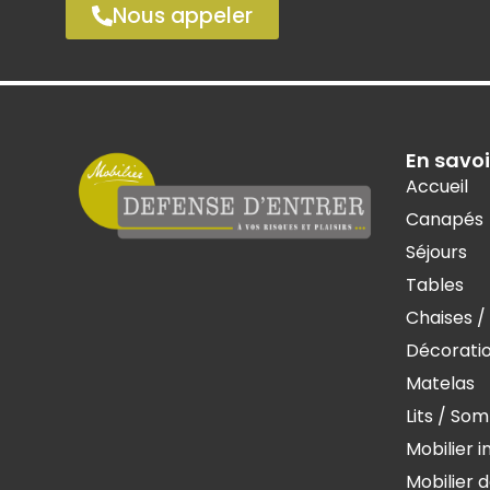
Nous appeler
En savoi
Accueil
Canapés
Séjours
Tables
Chaises /
Décorati
Matelas
Lits / So
Mobilier i
Mobilier d