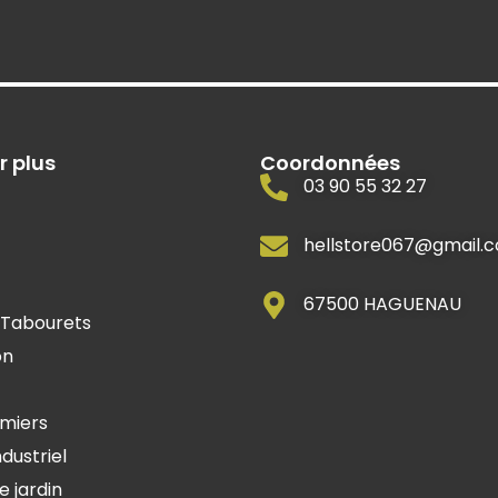
r plus
Coordonnées
03 90 55 32 27
hellstore067@gmail.
67500 HAGUENAU
 Tabourets
on
mmiers
ndustriel
e jardin