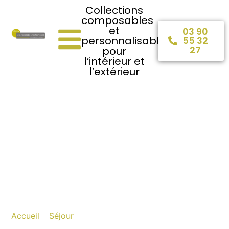
Collections
composables
et
03 90
personnalisables
55 32
27
pour
l’intérieur et
l’extérieur
Buffet de salle à
manger : enfilade,
buffet haut et
vaisselier pour un
rangement élégant
Accueil
»
Séjour
»
Buffet de salle à manger : enfilade,
buffet haut et vaisselier pour un rangement élégant