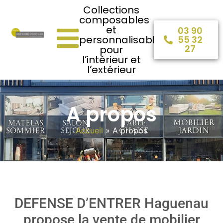
Collections
composables
et
03 90
personnalisables
55 32
27
pour
l’intérieur et
l’extérieur
A propos
Accueil
»
A propos
DEFENSE D’ENTRER Haguenau
propose la vente de mobilier