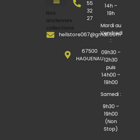
55
14h –
32
Chaises / Tabourets
Lits / Sommiers
Nos
Mobilier industriel
Mobilier de jardin
Coin des bonnes affaires
19h
27
anciennes
Mardi au
collections
Vendredi
hellstore067@gmail.com
:
67500
09h30 –
HAGUENAU
12h30
puis
14h00 –
19h00
Samedi :
9h30 –
19h00
(Non
Stop)