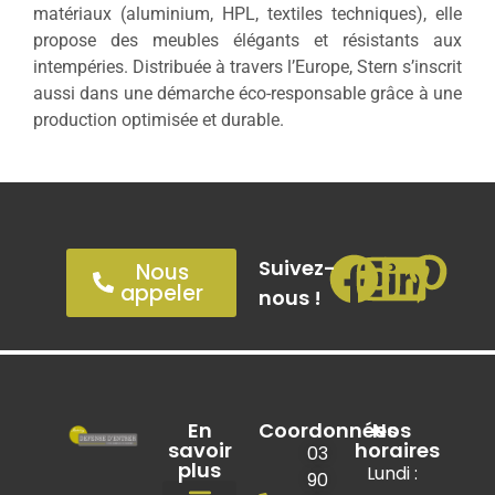
matériaux (aluminium, HPL, textiles techniques), elle
propose des meubles élégants et résistants aux
intempéries. Distribuée à travers l’Europe, Stern s’inscrit
aussi dans une démarche éco-responsable grâce à une
production optimisée et durable.
Suivez-
Nous
appeler
nous !
En
Coordonnées
Nos
savoir
horaires
03
plus
Lundi :
90